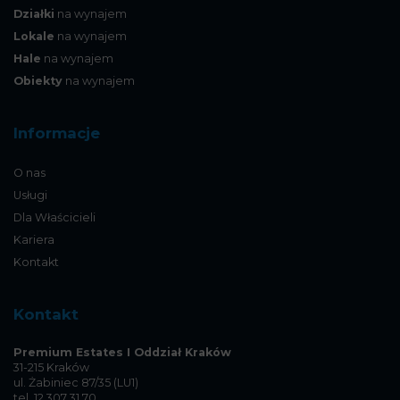
Działki
na wynajem
Lokale
na wynajem
Hale
na wynajem
Obiekty
na wynajem
Informacje
O nas
Usługi
Dla Właścicieli
Kariera
Kontakt
Kontakt
Premium Estates I Oddział Kraków
31-215 Kraków
ul. Żabiniec 87/35 (LU1)
tel. 12 307 31 70