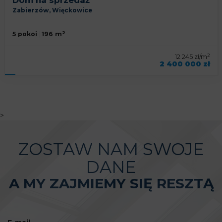
Dom na sprzedaż
Zabierzów,
Więckowice
2
5 pokoi
196 m
2
12 245 zł/m
2 400 000 zł
symbol oferty
KNP-DS-93028
>
ZOSTAW NAM SWOJE
DANE
A MY ZAJMIEMY SIĘ RESZTĄ