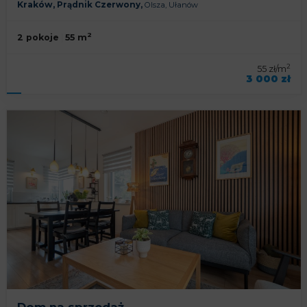
Kraków,
Prądnik Czerwony,
Olsza,
Ułanów
2
2 pokoje
55 m
2
55 zł/m
3 000 zł
symbol oferty
KNP-MW-93024