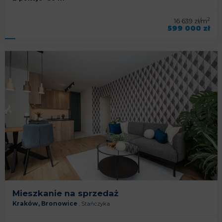
2
16 639 zł/m
599 000 zł
symbol oferty
KNP-MS-92917
Mieszkanie na sprzedaż
Kraków,
Bronowice
,
Stańczyka