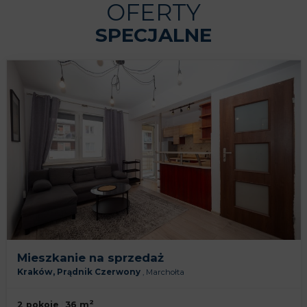
OFERTY
SPECJALNE
Mieszkanie na sprzedaż
Kraków,
Prądnik Czerwony
,
Marchołta
2
2 pokoje
36 m