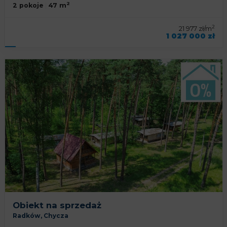
2
2 pokoje
47 m
2
21 977 zł/m
1 027 000 zł
symbol oferty
KNP-MS-92972
Obiekt na sprzedaż
Radków,
Chycza