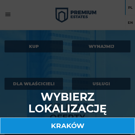
PL
EN
KUP
WYNAJMIJ
DLA WŁAŚCICIELI
USŁUGI
WYBIERZ
SZUKAJ
LOKALIZACJĘ
OFERTY
KRAKÓW