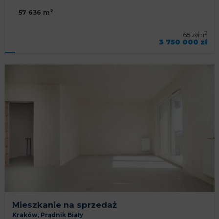
2
57 636 m
2
65 zł/m
3 750 000 zł
symbol oferty
KNP-BS-92992
Mieszkanie na sprzedaż
Kraków,
Prądnik Biały