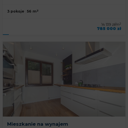
2
3 pokoje
56 m
2
14 139 zł/m
785 000 zł
symbol oferty
KNP-MS-93021
Mieszkanie na wynajem