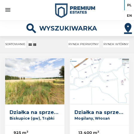
Premium Estates 2026
Wykonanie:
Galactica
PL
EN
search

WYSZUKIWARKA
SORTOWANIE
RYNEK PIERWOTNY
RYNEK WTÓRNY
POI
RYNEK
RYNEK
PIERWOTNY
WTÓRNY
RYSUJ
OBSZAR
Działka na sprzedaż
Działka na sprzedaż
Biskupice (gw),
Mogilany,
Trąbki
Włosań
2
2
925 m
13 400 m