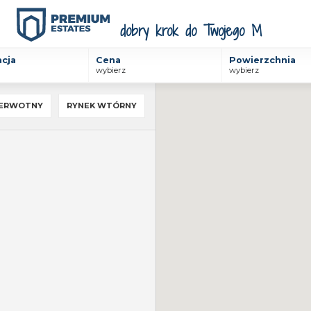
Premium Estates 2026
Wykonanie:
Galactica
acja
Cena
Powierzchnia
wybierz
wybierz
IERWOTNY
RYNEK WTÓRNY
POI
RYNEK
RYNEK
PIERWOTNY
WTÓRNY
RYSUJ
OBSZAR