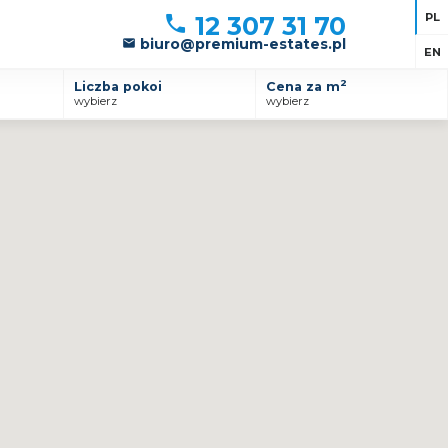
PL
12 307 31 70
biuro@premium-estates.pl
EN
2
Liczba pokoi
Cena za m
wybierz
wybierz